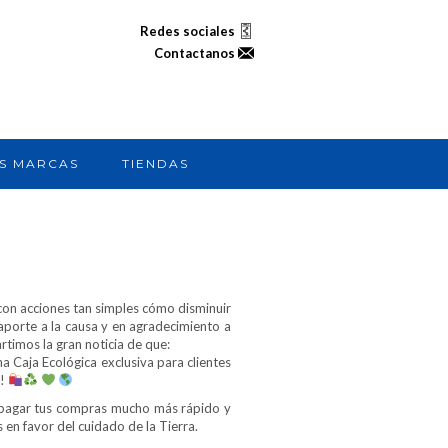
Redes sociales
Contactanos
S MARCAS
TIENDAS
con acciones tan simples cómo disminuir
 aporte a la causa y en agradecimiento a
rtimos la gran noticia de que:
 Caja Ecológica exclusiva para clientes
s!
pagar tus compras mucho más rápido y
 en favor del cuidado de la Tierra.