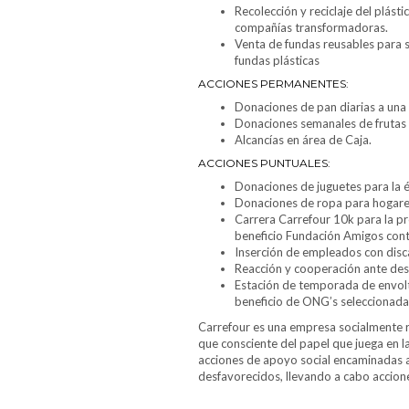
Recolección y reciclaje del plást
compañías transformadoras.
Venta de fundas reusables para se
fundas plásticas
ACCIONES PERMANENTES:
Donaciones de pan diarias a una
Donaciones semanales de frutas 
Alcancías en área de Caja.
ACCIONES PUNTUALES:
Donaciones de juguetes para la 
Donaciones de ropa para hogare
Carrera Carrefour 10k para la pr
beneficio Fundación Amigos contra
Inserción de empleados con disc
Reacción y cooperación ante des
Estación de temporada de envoltu
beneficio de ONG’s seleccionada
Carrefour es una empresa socialmente 
que consciente del papel que juega en l
acciones de apoyo social encaminadas a
desfavorecidos, llevando a cabo accione